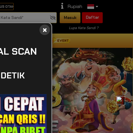
Rupiah
8, AGEN SLOT ONLINE PALING GACOR !!!
Daftar
Masuk
Lupa Kata Sandi ?
Berita
Promosi
AL SCAN
 DETIK